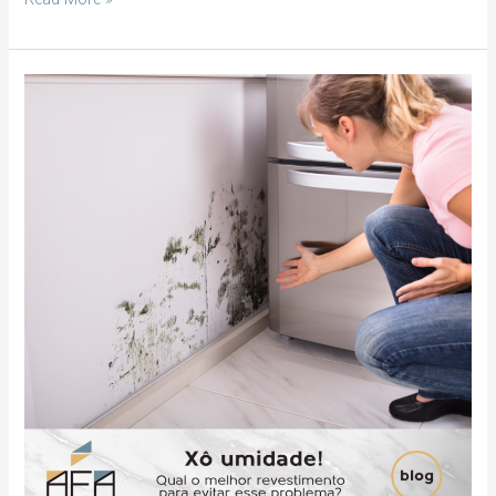
Umidade,
qual
o
melhor
revestimento
para
evitar
esse
problema?