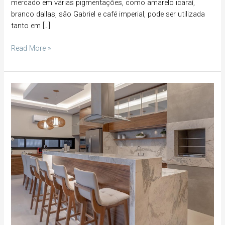
mercado em várias pigmentações, como amarelo icaraí,
branco dallas, são Gabriel e café imperial, pode ser utilizada
tanto em […]
Read More »
O
seu
espaço
gourmet
merece
um
glow
up!