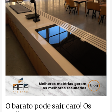
barato
pode
sair
caro!
Os
melhores
materiais
geram
os
melhores
resultados
O barato pode sair caro! Os