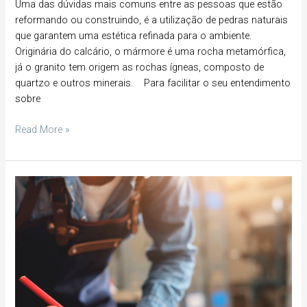
Uma das dúvidas mais comuns entre as pessoas que estão
reformando ou construindo, é a utilização de pedras naturais
que garantem uma estética refinada para o ambiente.
Originária do calcário, o mármore é uma rocha metamórfica,
já o granito tem origem as rochas ígneas, composto de
quartzo e outros minerais. Para facilitar o seu entendimento
sobre
Read More »
O
barato
pode
sair
caro!
Os
melhores
materiais