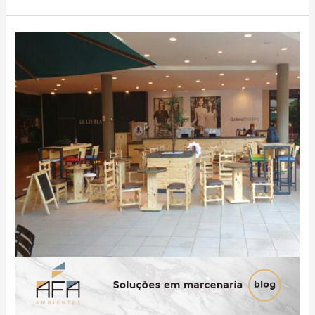
Não
desperdice
mais
espaço.
Inove
em
soluções
de
marcenaria