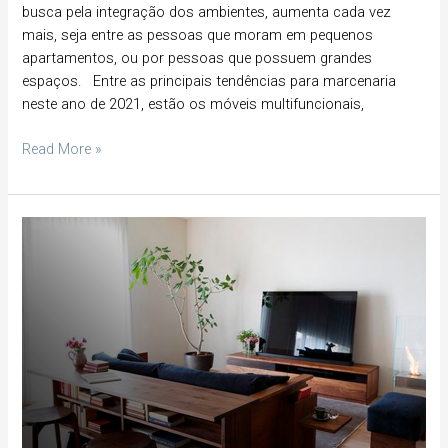
busca pela integração dos ambientes, aumenta cada vez
mais, seja entre as pessoas que moram em pequenos
apartamentos, ou por pessoas que possuem grandes
espaços. Entre as principais tendências para marcenaria
neste ano de 2021, estão os móveis multifuncionais,
Read More »
Não
desperdice
mais
espaço.
Inove
em
soluções
de
marcenaria