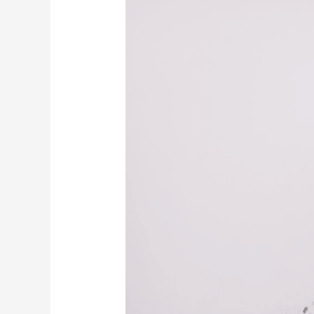
o
melhor
revestimento
para
evitar
esse
problema?