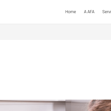
Home
A AFA
Serv