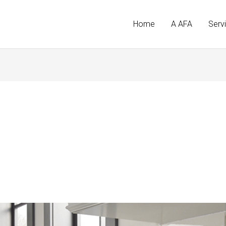
Home
A AFA
Serv