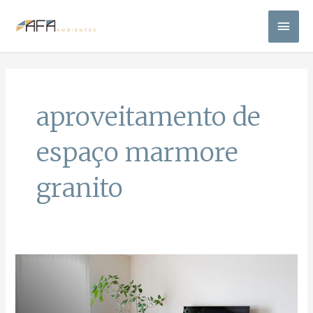
Ir
Men
para
o
princ
conteúdo
aproveitamento de
espaço marmore
granito
Não
desperdice
mais
espaço.