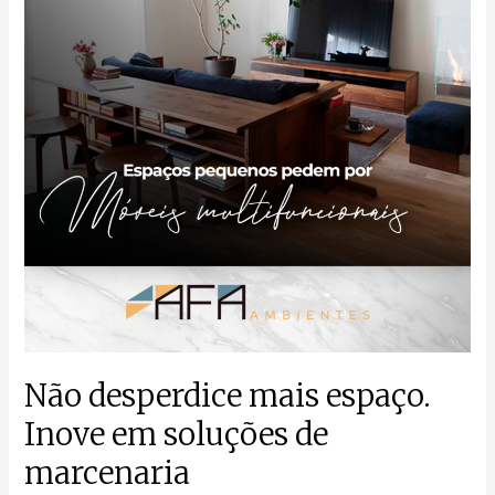
Inove
em
soluções
de
marcenaria
Não desperdice mais espaço.
Inove em soluções de
marcenaria