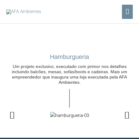
Ir
Me
para
o
prin
conteúdo
Hamburgueria
Um projeto exclusivo, executado com primor nos detalhes
incluindo balcões, mesas, sofás/boots e cadeiras. Mais um
empreendedor que inaugura uma loja executada pela AFA
Ambientes.