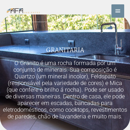
Ir
Men
para
o
princ
conteúdo
GRANITARIA
O Granito é uma rocha formada por um
conjunto de minerais. Sua composição é
Quartzo (um mineral incolor), Feldspato
(responsável pela variedade de cores) e Mica
(que confere o brilho á rocha). Pode ser usado
de diversas maneiras. Dentro de casa, ele pode
aparecer em escadas, bancadas para
eletrodomésticos, como cooktops, revestimentos
de paredes, chão de lavanderia e muito mais.